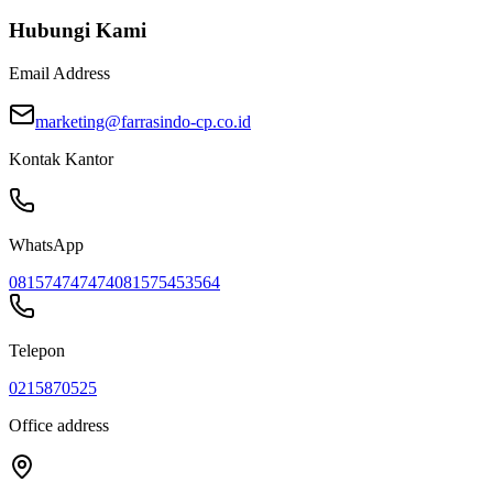
Hubungi Kami
Email Address
marketing@farrasindo-cp.co.id
Kontak Kantor
WhatsApp
081574747474
081575453564
Telepon
0215870525
Office address