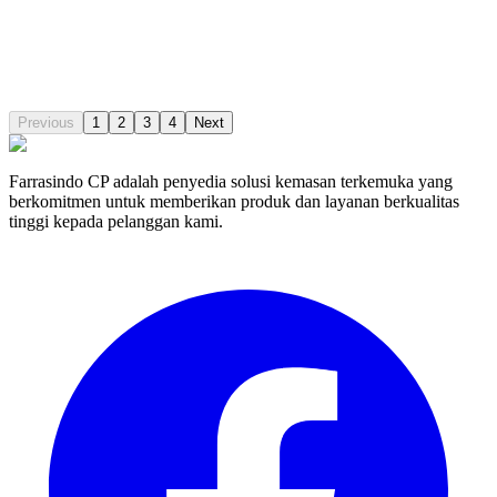
Max Horizontal Reach:
21.8m
Output:
115m3/h
Pressure:
7.8Mpa
Chassis:
Multiple Choices
Bandingkan
Previous
1
2
3
4
Next
Farrasindo CP adalah penyedia solusi kemasan terkemuka yang
berkomitmen untuk memberikan produk dan layanan berkualitas
tinggi kepada pelanggan kami.